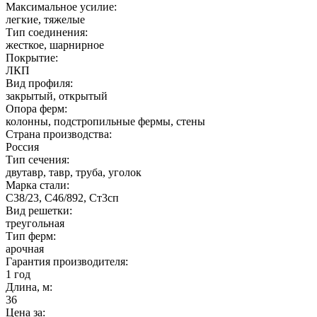
Максимальное усилие:
легкие, тяжелые
Тип соединения:
жесткое, шарнирное
Покрытие:
ЛКП
Вид профиля:
закрытый, открытый
Опора ферм:
колонны, подстропильные фермы, стены
Страна производства:
Россия
Тип сечения:
двутавр, тавр, труба, уголок
Марка стали:
С38/23, С46/892, Ст3сп
Вид решетки:
треугольная
Тип ферм:
арочная
Гарантия производителя:
1 год
Длина, м:
36
Цена за: