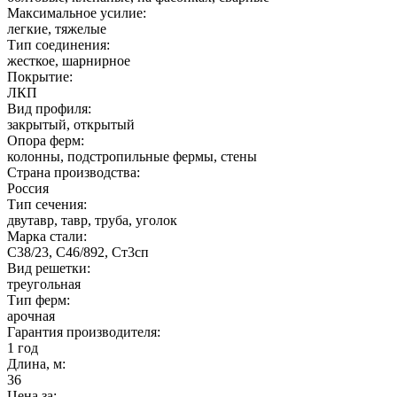
Максимальное усилие:
легкие, тяжелые
Тип соединения:
жесткое, шарнирное
Покрытие:
ЛКП
Вид профиля:
закрытый, открытый
Опора ферм:
колонны, подстропильные фермы, стены
Страна производства:
Россия
Тип сечения:
двутавр, тавр, труба, уголок
Марка стали:
С38/23, С46/892, Ст3сп
Вид решетки:
треугольная
Тип ферм:
арочная
Гарантия производителя:
1 год
Длина, м:
36
Цена за: