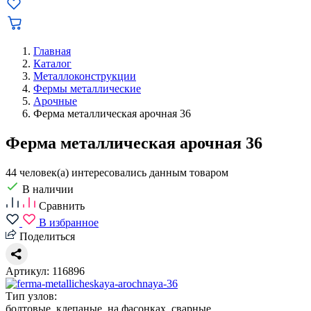
Главная
Каталог
Металлоконструкции
Фермы металлические
Арочные
Ферма металлическая арочная 36
Ферма металлическая арочная 36
44 человек(а) интересовались данным товаром
В наличии
Сравнить
В избранное
Поделиться
Артикул: 116896
Тип узлов:
болтовые, клепаные, на фасонках, сварные