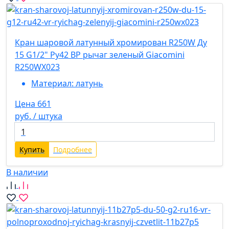
Кран шаровой латунный хромирован R250W Ду
15 G1/2" Ру42 ВР рычаг зеленый Giacomini
R250WX023
Материал:
латунь
Цена 661
руб. / штука
Купить
Подробнее
В наличии