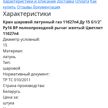
Характеристики и описание
Доставка
Оплата
Как
купить
Отзывы
Документация
Характеристики
Кран шаровой латунный газ 11б27п4 Ду 15 G1/2"
Ру16 ВР полнопроходной рычаг желтый Цветлит
11б27п4
Диаметр условный:
15
Материал:
латунь
Тип:
шаровой
Нормативный документ:
ТР ТС 010/2011
Страна производства:
Беларусь
Цена за:
штука