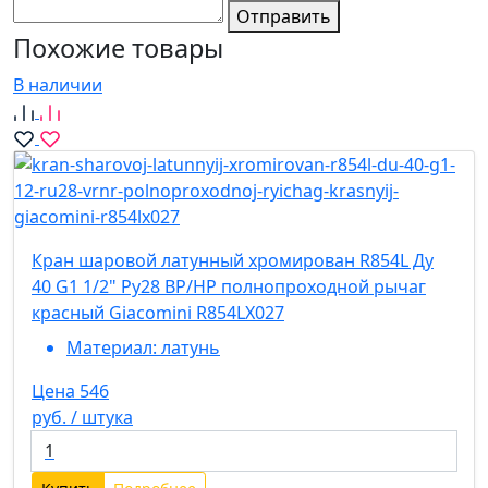
Отправить
Похожие товары
В наличии
Кран шаровой латунный хромирован R854L Ду
40 G1 1/2" Ру28 ВР/НР полнопроходной рычаг
красный Giacomini R854LX027
Материал:
латунь
Цена 546
руб. / штука