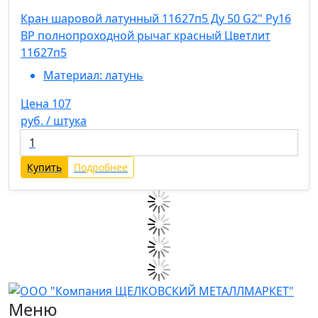
Кран шаровой латунный 11б27п5 Ду 50 G2" Ру16
ВР полнопроходной рычаг красный Цветлит
11б27п5
Материал:
латунь
Цена 107
руб. / штука
Купить
Подробнее
Меню