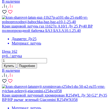
В наличии
Кран шаровой латунь газ 11б27п А10/1 Ду 25 Ру40 ВР
полнопроходной бабочка БАЗ БАЗ.А10.1.25.40
Диаметр:
Ду25
Материал:
латунь
Цена 162
руб. / штука
Купить
Подробнее
В наличии
Кран шаровой латунный хромирован R254WL Ду 50 G2" Ру35
ВР/НР рычаг зеленый Giacomini R254WX058
Материал:
латунь