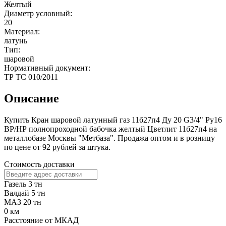
Желтый
Диаметр условный:
20
Материал:
латунь
Тип:
шаровой
Нормативный документ:
ТР ТС 010/2011
Описание
Купить Кран шаровой латунный газ 11б27п4 Ду 20 G3/4" Ру16
ВР/НР полнопроходной бабочка желтый Цветлит 11б27п4 на
металлобазе Москвы "Метбаза". Продажа оптом и в розницу
по цене от 92 рублей за штука.
Стоимость доставки
Газель 3 тн
Валдай 5 тн
МАЗ 20 тн
0
км
Расстояние от МКАД