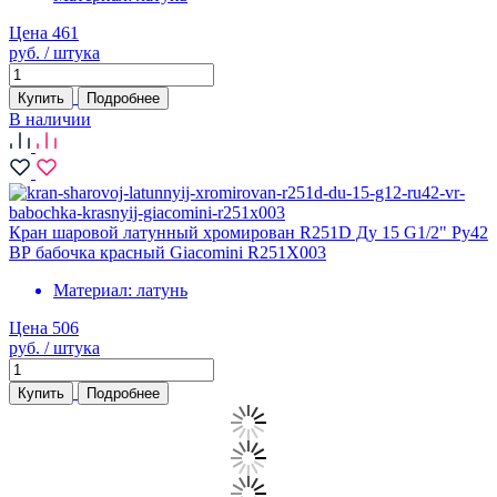
Цена 461
руб. / штука
Купить
Подробнее
В наличии
Кран шаровой латунный хромирован R251D Ду 15 G1/2" Ру42
ВР бабочка красный Giacomini R251X003
Материал:
латунь
Цена 506
руб. / штука
Купить
Подробнее