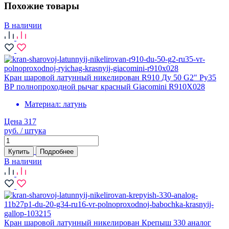
Похожие товары
В наличии
Кран шаровой латунный никелирован R910 Ду 50 G2" Ру35
ВР полнопроходной рычаг красный Giacomini R910X028
Материал:
латунь
Цена 317
руб. / штука
Купить
Подробнее
В наличии
Кран шаровой латунный никелирован Крепыш 330 аналог