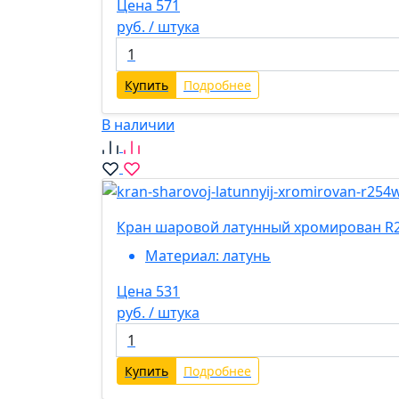
Цена 571
руб. / штука
Купить
Подробнее
В наличии
Кран шаровой латунный хромирован R25
Материал:
латунь
Цена 531
руб. / штука
Купить
Подробнее