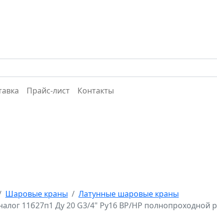
тавка
Прайс-лист
Контакты
Шаровые краны
Латунные шаровые краны
алог 11б27п1 Ду 20 G3/4" Ру16 ВР/НР полнопроходной 