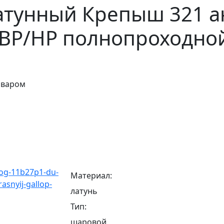
атунный Крепыш 321 а
6 ВР/НР полнопроходно
оваром
Материал:
латунь
Тип:
шаровой