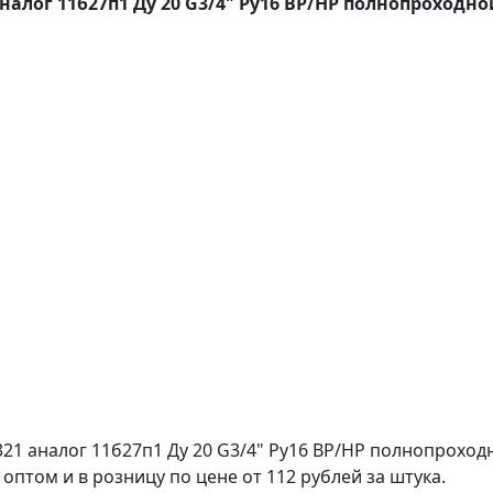
алог 11б27п1 Ду 20 G3/4" Ру16 ВР/НР полнопроходн
1 аналог 11б27п1 Ду 20 G3/4" Ру16 ВР/НР полнопроход
птом и в розницу по цене от 112 рублей за штука.