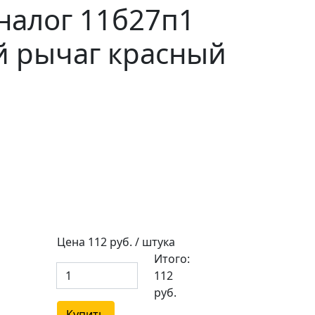
налог 11б27п1
й рычаг красный
Цена
112
руб. / штука
Итого:
112
руб.
Купить