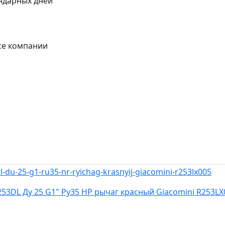
ендарных дней
се компании
3DL Ду 25 G1" Ру35 НР рычаг красный Giacomini R253LX