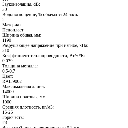
Звукоизоляция, dB:
30
Водопоглощение, % объема за 24 часа:
2
Материал:
Пенопласт
Ширина общая, мм:
1190
Разрушающее напряжение при изгибе, кПа:
210
Коэффициент теплопроводности, Вт/м*К:
0.039
Толщина металла:
0.5-0.7
Цвет:
RAL 9002
Максимальная длина:
14000
Ширина полезная, мм:
1000
Средняя плотность, кг/м3:
15-25
Горючесть:
Г3
Вес, кг/м2 при толщине металла 0,5 мм: