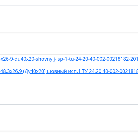
8.3х26.9 (Ду40х20) шовный исп.1 ТУ 24.20.40-002-002181