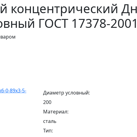
й концентрический Дн 
овный ГОСТ 17378-200
оваром
Диаметр условный:
200
Материал:
сталь
Тип: