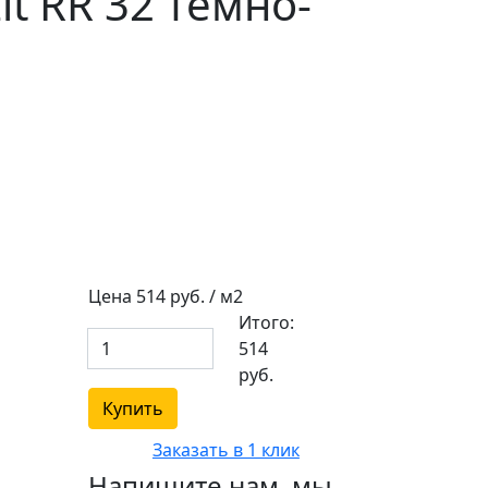
t RR 32 темно-
Цена
514
руб. / м2
Итого:
514
руб.
Купить
Заказать в 1 клик
Напишите нам, мы