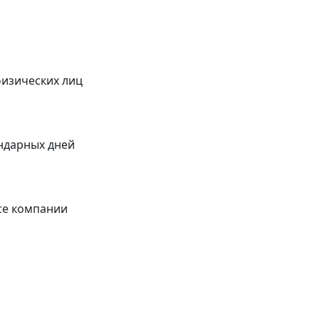
физических лиц
ендарных дней
се компании