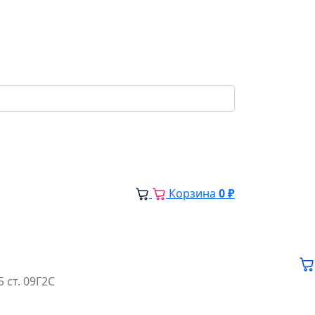
Корзина
0 ₽
 ст. 09Г2С