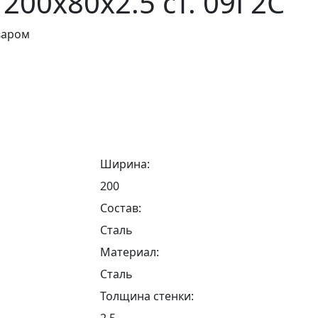
200х80х2.5 ст. 09Г2С
варом
Ширина:
200
Состав:
Сталь
Материал:
Сталь
Толщина стенки:
2.5