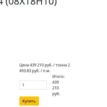
 (08Х18Н10)
Цена
439 210
руб. / тонна
2
493.83
руб. / п.м.
Итого:
439
210
руб.
Купить