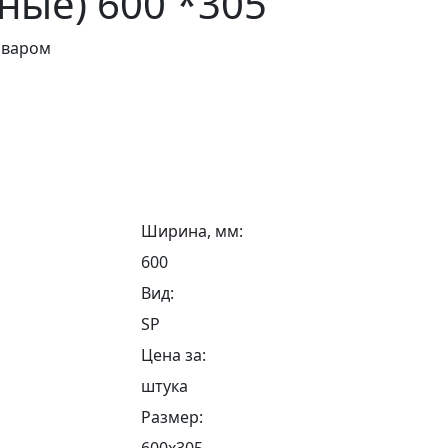
ные) 600 *305
оваром
Ширина, мм:
600
Вид:
SP
Цена за:
штука
Размер:
600х305