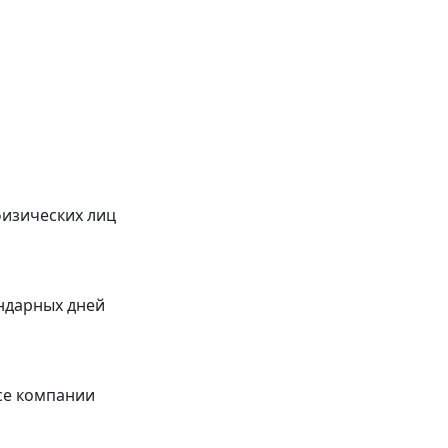
физических лиц
ендарных дней
се компании