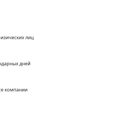
физических лиц
ендарных дней
се компании