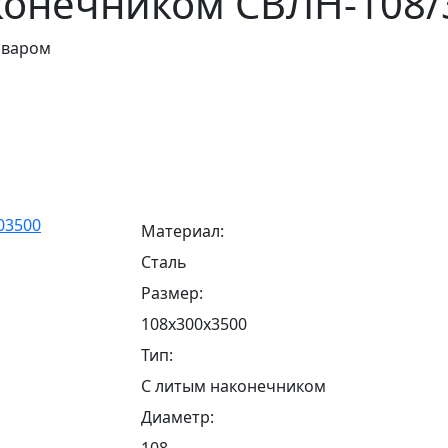
конечником СВЛН-108/
оваром
Материал:
Сталь
Размер:
108х300х3500
Тип:
С литым наконечником
Диаметр:
108