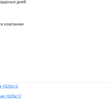
ендарных дней
се компании
ая 1020х12