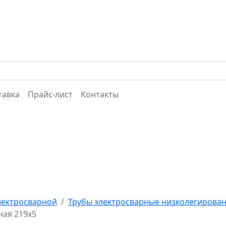
тавка
Прайс-лист
Контакты
лектросварной
Трубы электросварные низколегирова
ная 219х5