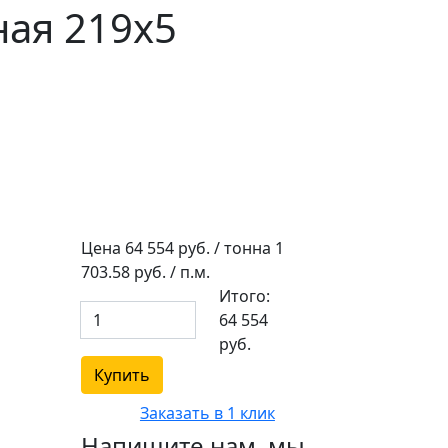
ная 219х5
Цена
64 554
руб. / тонна
1
703.58
руб. / п.м.
Итого:
64 554
руб.
Купить
Заказать в 1 клик
Напишите нам, мы