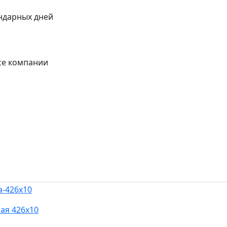
ендарных дней
се компании
ая 426х10