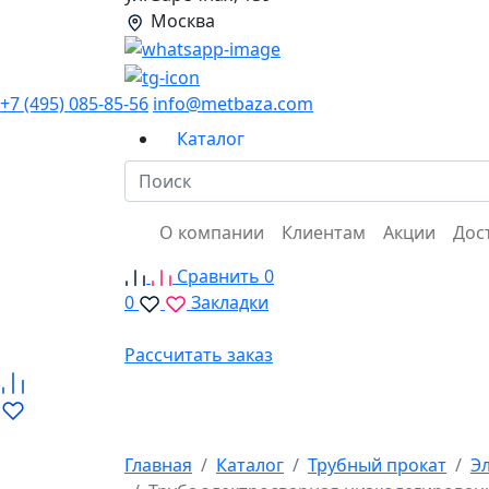
Москва
+7 (495) 085-85-56
info@metbaza.com
Каталог
О компании
Клиентам
Акции
Дос
Сравнить
0
0
Закладки
Рассчитать заказ
Главная
Каталог
Трубный прокат
Э