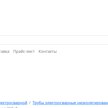
тавка
Прайс-лист
Контакты
лектросварной
Трубы электросварные низколегирова