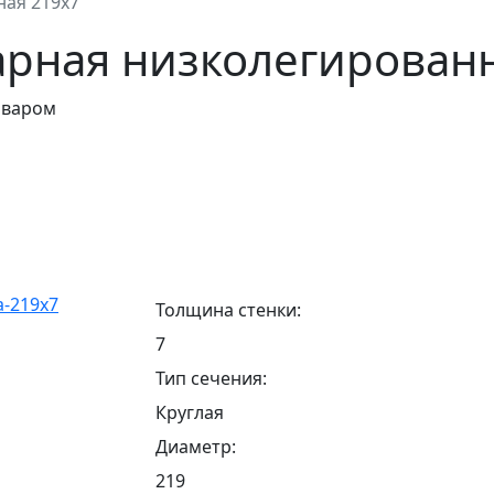
ная 219х7
арная низколегирован
оваром
Толщина стенки:
7
Тип сечения:
Круглая
Диаметр:
219